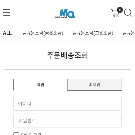
0
ALL
엠큐눈소금(굵은소금)
엠큐눈소금(고운소금)
엠큐눈
주문배송조회
회원
비회원